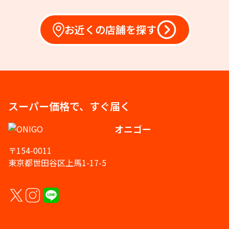
お近くの店舗を探す
スーパー価格で、すぐ届く
オニゴー
〒154-0011
東京都世田谷区上馬1-17-5