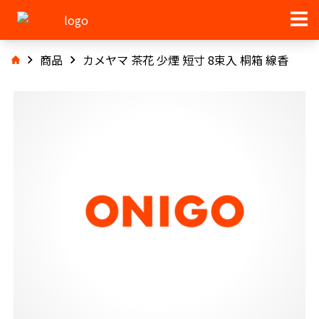
商品
カメヤマ 茶花 少煙 短寸 8束入 桐箱 線香