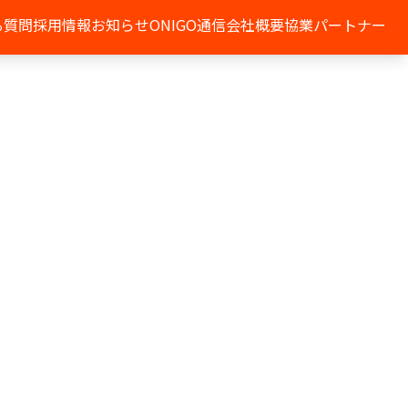
る質問
採用情報
お知らせ
ONIGO通信
会社概要
協業パートナー