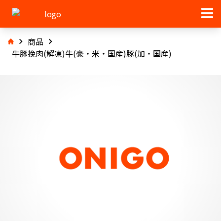
商品
牛豚挽肉(解凍)牛(豪・米・国産)豚(加・国産)