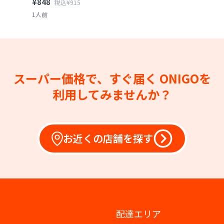
¥848
税込¥915
1人前
スーパー価格で、すぐ届く
ONIGOを
利用してみませんか？
お近くの店舗を探す
配達エリア