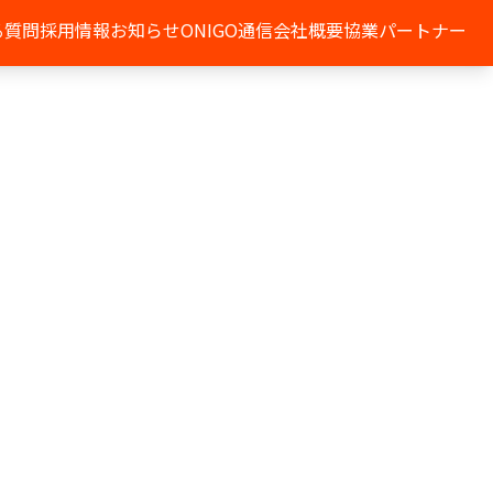
る質問
採用情報
お知らせ
ONIGO通信
会社概要
協業パートナー