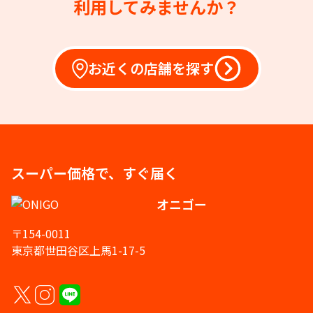
利用してみませんか？
お近くの店舗を探す
スーパー価格で、すぐ届く
オニゴー
〒154-0011
東京都世田谷区上馬1-17-5