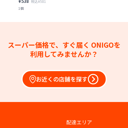
¥538
税込¥581
1個
スーパー価格で、すぐ届く
ONIGOを
利用してみませんか？
お近くの店舗を探す
配達エリア