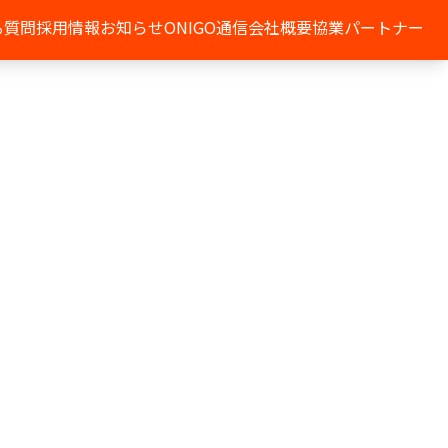
る質問
採用情報
お知らせ
ONIGO通信
会社概要
協業パートナー