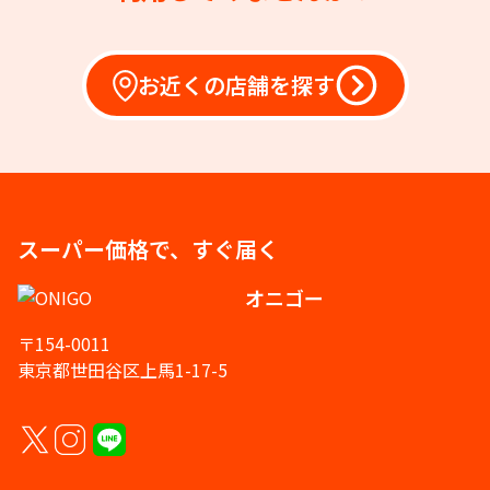
お近くの店舗を探す
スーパー価格で、すぐ届く
オニゴー
〒154-0011
東京都世田谷区上馬1-17-5