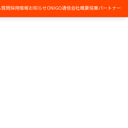
る質問
採用情報
お知らせ
ONIGO通信
会社概要
協業パートナー