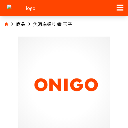
商品
魚河岸握り 幸 玉子