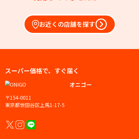
お近くの店舗を探す
スーパー価格で、すぐ届く
オニゴー
〒154-0011
東京都世田谷区上馬1-17-5