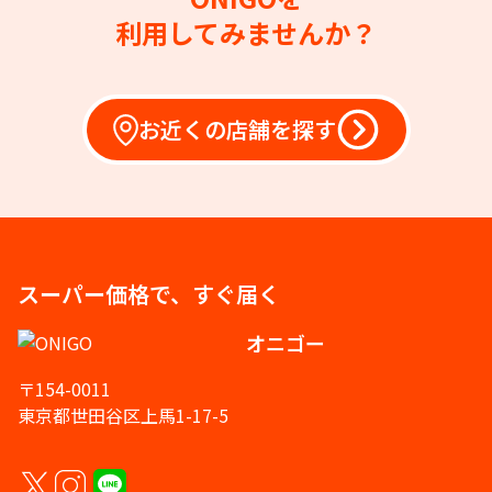
利用してみませんか？
お近くの店舗を探す
スーパー価格で、すぐ届く
オニゴー
〒154-0011
東京都世田谷区上馬1-17-5