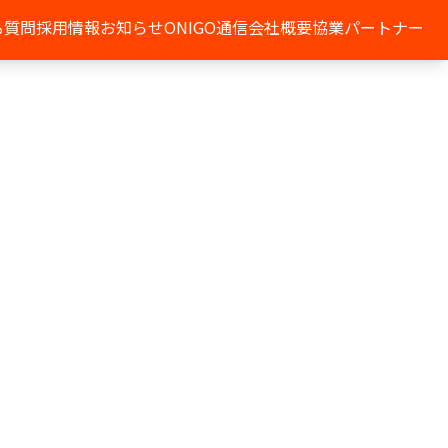
る質問
採用情報
お知らせ
ONIGO通信
会社概要
協業パートナー