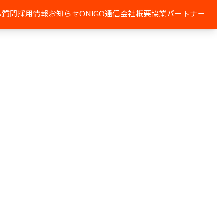
る質問
採用情報
お知らせ
ONIGO通信
会社概要
協業パートナー