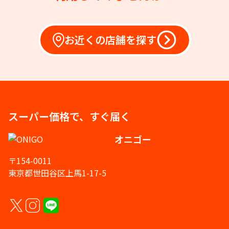
お近くの店舗を探す
スーパー価格で、すぐ届く
オニゴー
〒154-0011
東京都世田谷区上馬1-17-5