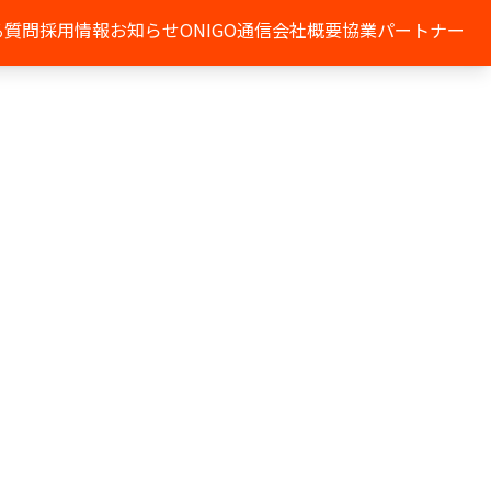
る質問
採用情報
お知らせ
ONIGO通信
会社概要
協業パートナー