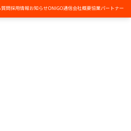
る質問
採用情報
お知らせ
ONIGO通信
会社概要
協業パートナー