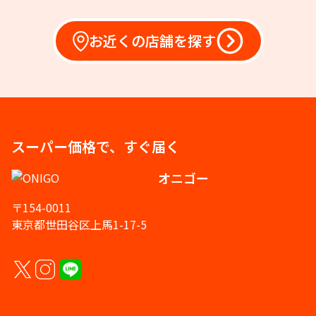
お近くの店舗を探す
スーパー価格で、すぐ届く
オニゴー
〒154-0011
東京都世田谷区上馬1-17-5