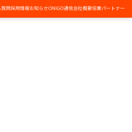
る質問
採用情報
お知らせ
ONIGO通信
会社概要
協業パートナー