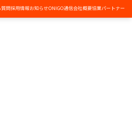
る質問
採用情報
お知らせ
ONIGO通信
会社概要
協業パートナー