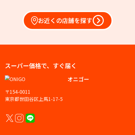
お近くの店舗を探す
スーパー価格で、すぐ届く
オニゴー
〒154-0011
東京都世田谷区上馬1-17-5