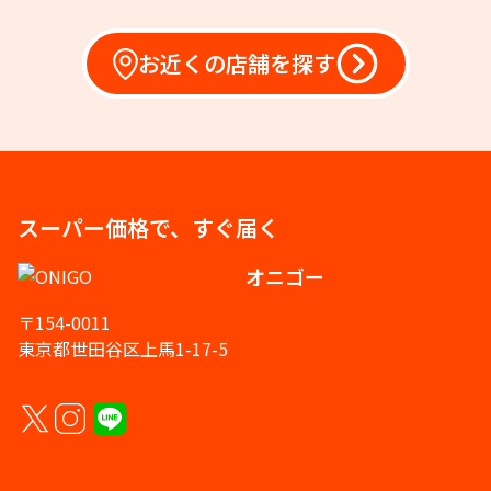
お近くの店舗を探す
スーパー価格で、すぐ届く
オニゴー
〒154-0011
東京都世田谷区上馬1-17-5