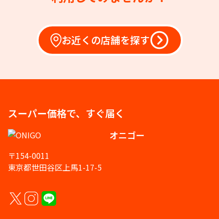
お近くの店舗を探す
スーパー価格で、すぐ届く
オニゴー
〒154-0011
東京都世田谷区上馬1-17-5