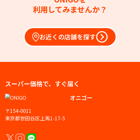
利用してみませんか？
お近くの店舗を探す
スーパー価格で、すぐ届く
オニゴー
〒154-0011
東京都世田谷区上馬1-17-5