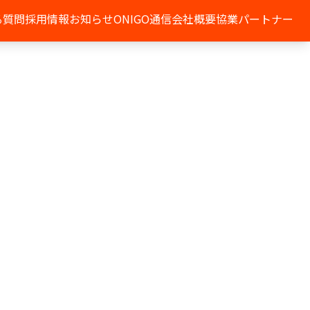
る質問
採用情報
お知らせ
ONIGO通信
会社概要
協業パートナー