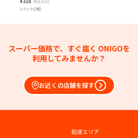
¥318
税込¥343
1パック(2尾)
スーパー価格で、すぐ届く
ONIGOを
利用してみませんか？
お近くの店舗を探す
配達エリア