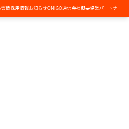
る質問
採用情報
お知らせ
ONIGO通信
会社概要
協業パートナー