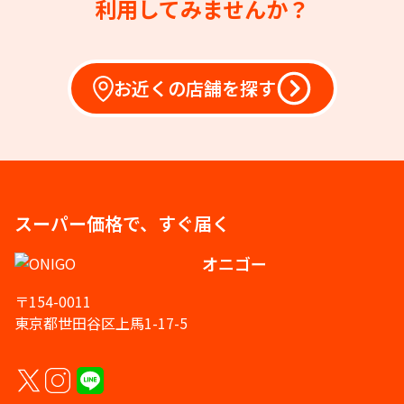
利用してみませんか？
お近くの店舗を探す
スーパー価格で、すぐ届く
オニゴー
〒154-0011
東京都世田谷区上馬1-17-5