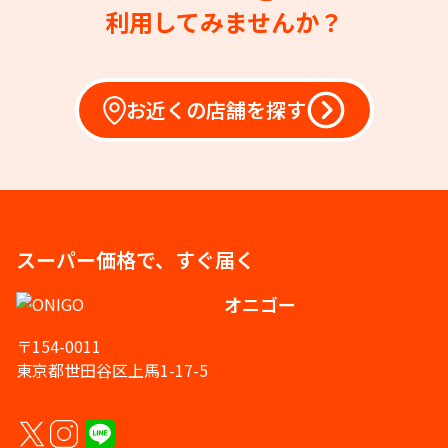
利用してみませんか？
お近くの店舗を探す
スーパー価格で、すぐ届く
オニゴー
〒154-0011
東京都世田谷区上馬1-17-5