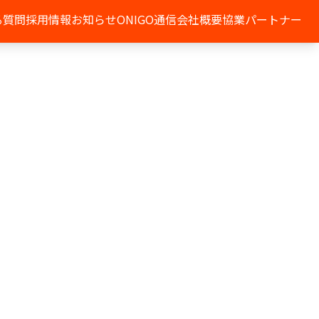
る質問
採用情報
お知らせ
ONIGO通信
会社概要
協業パートナー