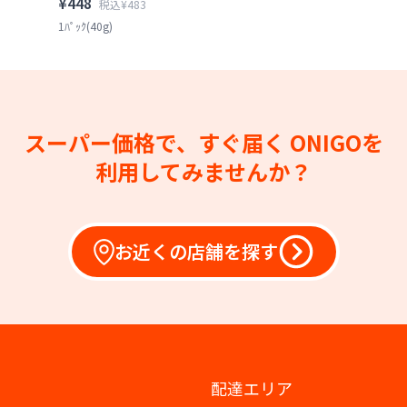
¥448
税込¥483
1ﾊﾟｯｸ(40g)
スーパー価格で、すぐ届く
ONIGOを
利用してみませんか？
お近くの店舗を探す
配達エリア