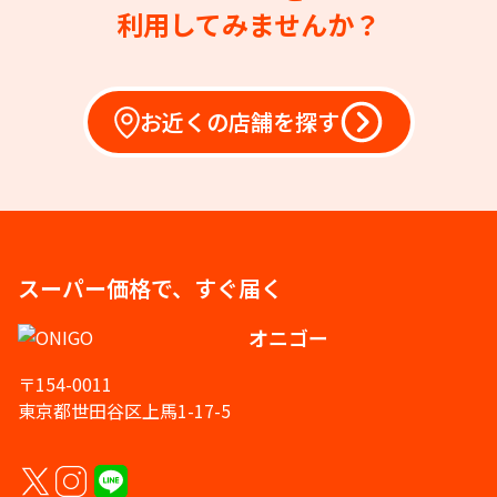
利用してみませんか？
お近くの店舗を探す
スーパー価格で、すぐ届く
オニゴー
〒154-0011
東京都世田谷区上馬1-17-5