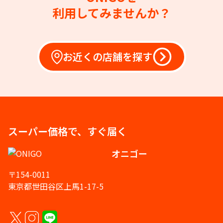
利用してみませんか？
お近くの店舗を探す
スーパー価格で、すぐ届く
オニゴー
〒154-0011
東京都世田谷区上馬1-17-5