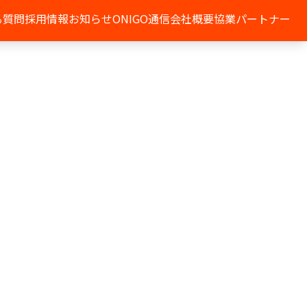
る質問
採用情報
お知らせ
ONIGO通信
会社概要
協業パートナー