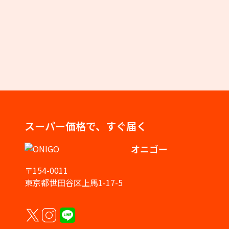
スーパー価格で、すぐ届く
オニゴー
〒154-0011
東京都世田谷区上馬1-17-5