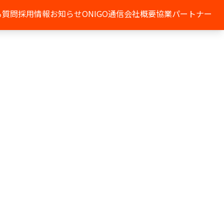
る質問
採用情報
お知らせ
ONIGO通信
会社概要
協業パートナー