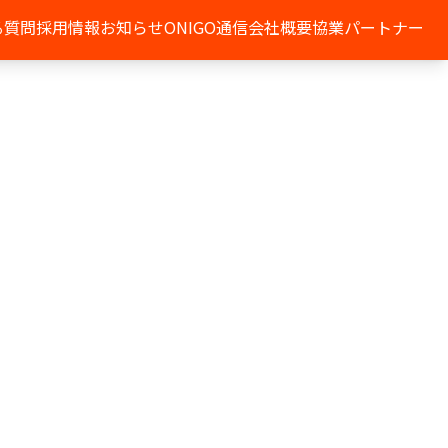
る質問
採用情報
お知らせ
ONIGO通信
会社概要
協業パートナー