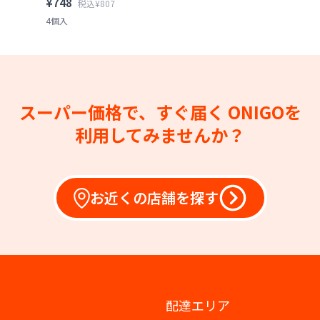
¥748
税込¥807
4個入
スーパー価格で、すぐ届く
ONIGOを
利用してみませんか？
お近くの店舗を探す
配達エリア