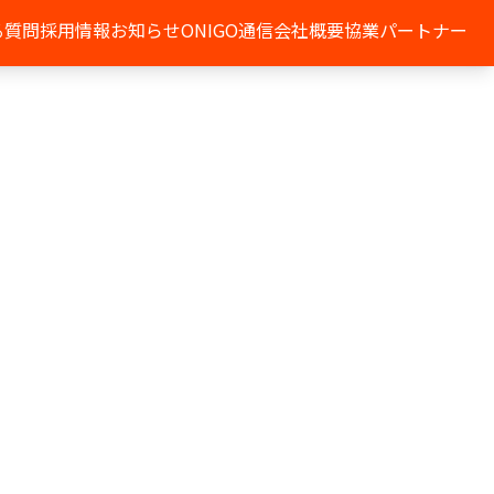
る質問
採用情報
お知らせ
ONIGO通信
会社概要
協業パートナー