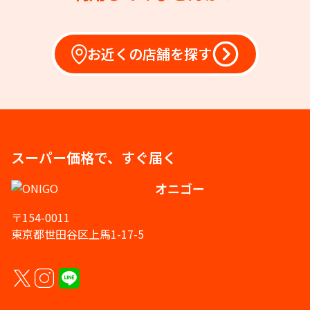
お近くの店舗を探す
スーパー価格で、すぐ届く
オニゴー
〒154-0011
東京都世田谷区上馬1-17-5