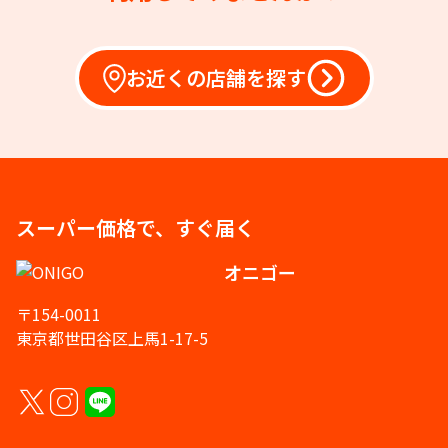
お近くの店舗を探す
スーパー価格で、すぐ届く
オニゴー
〒154-0011
東京都世田谷区上馬1-17-5