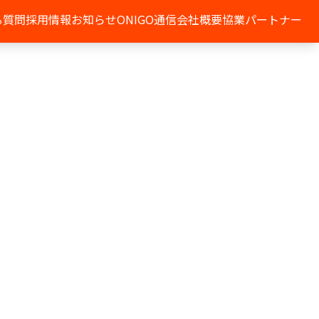
る質問
採用情報
お知らせ
ONIGO通信
会社概要
協業パートナー