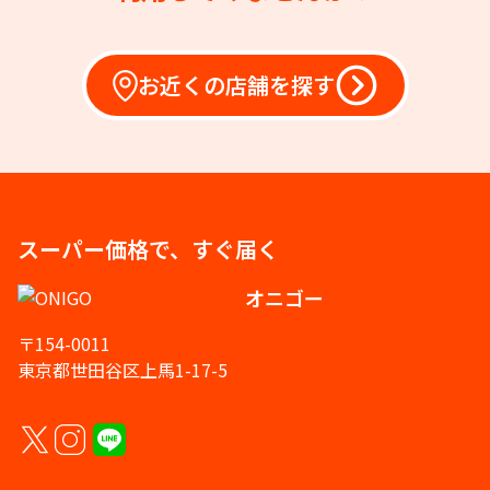
お近くの店舗を探す
スーパー価格で、すぐ届く
オニゴー
〒154-0011
東京都世田谷区上馬1-17-5