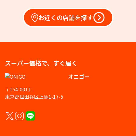
お近くの店舗を探す
スーパー価格で、すぐ届く
オニゴー
〒154-0011
東京都世田谷区上馬1-17-5