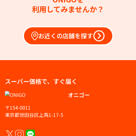
利用してみませんか？
お近くの店舗を探す
スーパー価格で、すぐ届く
オニゴー
〒154-0011
東京都世田谷区上馬1-17-5