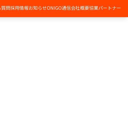
る質問
採用情報
お知らせ
ONIGO通信
会社概要
協業パートナー