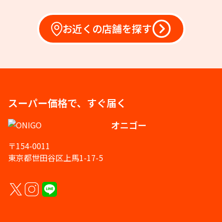
お近くの店舗を探す
スーパー価格で、すぐ届く
オニゴー
〒154-0011
東京都世田谷区上馬1-17-5