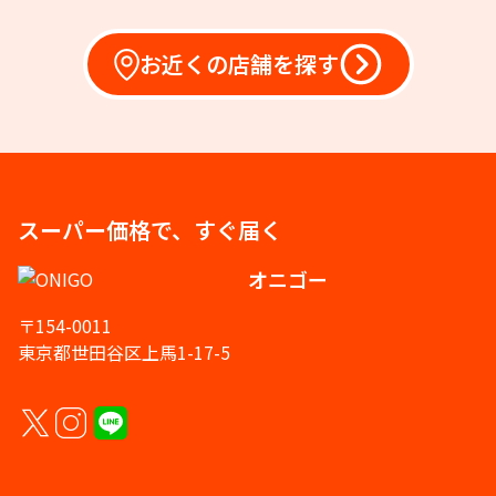
お近くの店舗を探す
スーパー価格で、すぐ届く
オニゴー
〒154-0011
東京都世田谷区上馬1-17-5