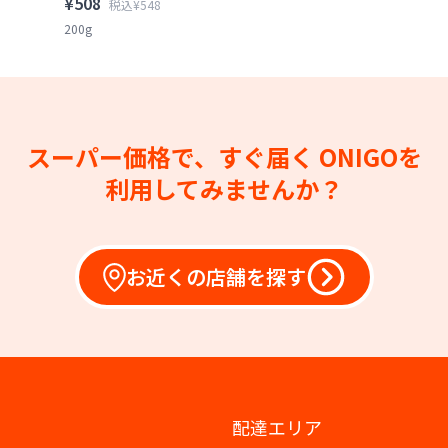
¥508
税込¥548
200g
スーパー価格で、すぐ届く
ONIGOを
利用してみませんか？
お近くの店舗を探す
配達エリア