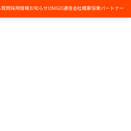
る質問
採用情報
お知らせ
ONIGO通信
会社概要
協業パートナー