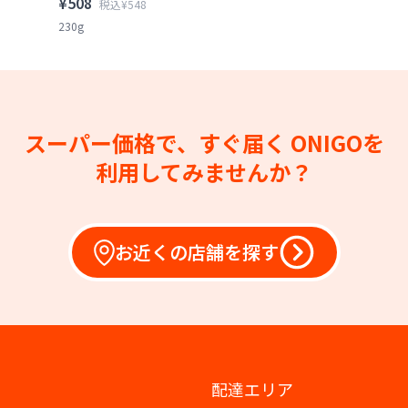
¥508
税込¥548
230g
スーパー価格で、すぐ届く
ONIGOを
利用してみませんか？
お近くの店舗を探す
配達エリア