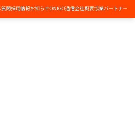
る質問
採用情報
お知らせ
ONIGO通信
会社概要
協業パートナー