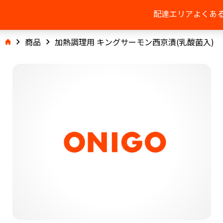
配達エリア
よくあ
商品
加熱調理用 キングサーモン西京漬(乳酸菌入)