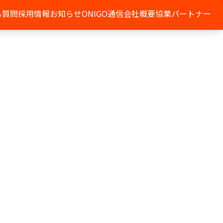
る質問
採用情報
お知らせ
ONIGO通信
会社概要
協業パートナー