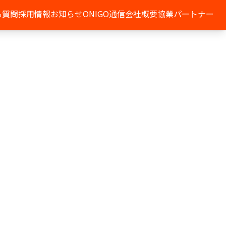
る質問
採用情報
お知らせ
ONIGO通信
会社概要
協業パートナー