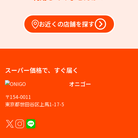
お近くの店舗を探す
スーパー価格で、すぐ届く
オニゴー
〒154-0011
東京都世田谷区上馬1-17-5