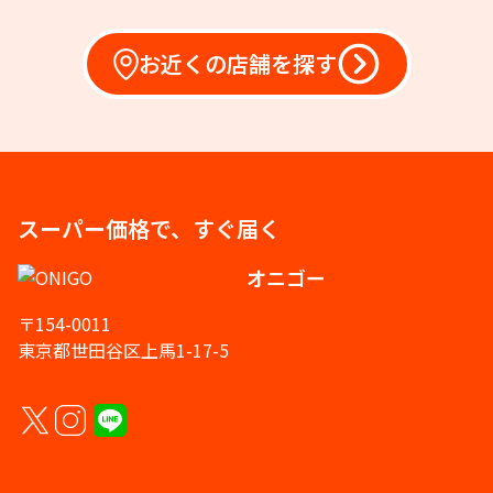
お近くの店舗を探す
スーパー価格で、すぐ届く
オニゴー
〒154-0011
東京都世田谷区上馬1-17-5